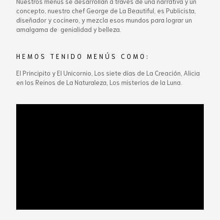
Nuestros menús se desarrollan a través de una narrativa y un
concepto, nuestro chef George de La Beautiful, es Publicista,
diseñador y cocinero, y mezcla esos mundos para lograr un
amalgama de genialidad y belleza.
HEMOS TENIDO MENÚS COMO:
El Principito y El Unicornio, Los siete días de La Creación, Alicia
en los Reinos de La Naturaleza, Los misterios de la Luna.