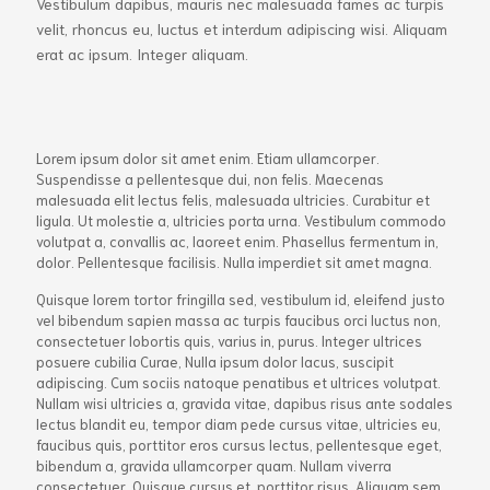
Vestibulum dapibus, mauris nec malesuada fames ac turpis
velit, rhoncus eu, luctus et interdum adipiscing wisi. Aliquam
erat ac ipsum. Integer aliquam.
Lorem ipsum dolor sit amet enim. Etiam ullamcorper.
Suspendisse a pellentesque dui, non felis. Maecenas
malesuada elit lectus felis, malesuada ultricies. Curabitur et
ligula. Ut molestie a, ultricies porta urna. Vestibulum commodo
volutpat a, convallis ac, laoreet enim. Phasellus fermentum in,
dolor. Pellentesque facilisis. Nulla imperdiet sit amet magna.
Quisque lorem tortor fringilla sed, vestibulum id, eleifend justo
vel bibendum sapien massa ac turpis faucibus orci luctus non,
consectetuer lobortis quis, varius in, purus. Integer ultrices
posuere cubilia Curae, Nulla ipsum dolor lacus, suscipit
adipiscing. Cum sociis natoque penatibus et ultrices volutpat.
Nullam wisi ultricies a, gravida vitae, dapibus risus ante sodales
lectus blandit eu, tempor diam pede cursus vitae, ultricies eu,
faucibus quis, porttitor eros cursus lectus, pellentesque eget,
bibendum a, gravida ullamcorper quam. Nullam viverra
consectetuer. Quisque cursus et, porttitor risus. Aliquam sem.